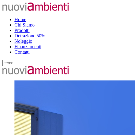
Home
Chi Siamo
Prodotti
Detrazione 50%
Noleggio
Finanziamenti
Contatti