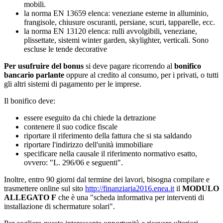
mobili.
la norma EN 13659 elenca: veneziane esterne in alluminio,
frangisole, chiusure oscuranti, persiane, scuri, tapparelle, ecc.
la norma EN 13120 elenca: rulli avvolgibili, veneziane,
plissettate, sistemi winter garden, skylighter, verticali. Sono
escluse le tende decorative
Per usufruire del bonus
si deve pagare ricorrendo al
bonifico
bancario parlante
oppure al credito al consumo, per i privati, o tutti
gli altri sistemi di pagamento per le imprese.
Il bonifico deve:
essere eseguito da chi chiede la detrazione
contenere il suo codice fiscale
riportare il riferimento della fattura che si sta saldando
riportare l'indirizzo dell'unità immobiliare
specificare nella causale il riferimento normativo esatto,
ovvero: "L. 296/06 e seguenti".
Inoltre, entro 90 giorni dal termine dei lavori, bisogna compilare e
trasmettere online sul sito
http://finanziaria2016.enea.it
il
MODULO
ALLEGATO F
che è una "scheda informativa per interventi di
installazione di schermature solari".