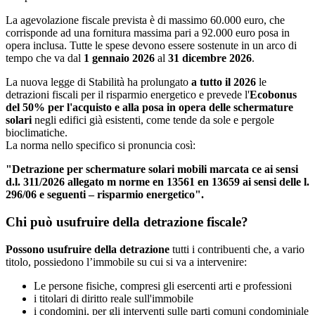
La agevolazione fiscale prevista è di massimo 60.000 euro, che
corrisponde ad una fornitura massima pari a 92.000 euro posa in
opera inclusa. Tutte le spese devono essere sostenute in un arco di
tempo che va dal
1 gennaio 2026
al
31 dicembre 2026
.
La nuova legge di Stabilità ha prolungato
a tutto il 2026
le
detrazioni fiscali per il risparmio energetico e prevede l'
Ecobonus
del 50% per l'acquisto e alla posa in opera delle schermature
solari
negli edifici già esistenti, come tende da sole e pergole
bioclimatiche.
La norma nello specifico si pronuncia così:
"Detrazione per schermature solari mobili marcata ce ai sensi
d.l. 311/2026 allegato m norme en 13561 en 13659 ai sensi delle l.
296/06 e seguenti – risparmio energetico".
Chi può usufruire della detrazione fiscale?
Possono usufruire della detrazione
tutti i contribuenti che, a vario
titolo, possiedono l’immobile su cui si va a intervenire:
Le persone fisiche, compresi gli esercenti arti e professioni
i titolari di diritto reale sull'immobile
i condomini, per gli interventi sulle parti comuni condominiale