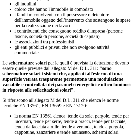
gli inquilini
coloro che hanno l'immobile in comodato
i familiari conviventi con il possessore o detentore
dell'immobile oggetto dell’intervento che sostengono le spese
per la realizzazione dei lavori
i contribuenti che conseguono reddito d'impresa (persone
fisiche, società di persone, società di capitali)
le associazioni tra professionisti
gli enti pubblici e privati che non svolgono attività
commerciale.
Le
schermature solari
per le quali è prevista la detrazione devono
essere quelle previste dall'allegato M del D.L. 311:
"sono
schermature solari i sistemi che, applicati all'esterno di una
superficie vetrata trasparente permettono una modulazione
variabile e controllata dei parametri energetici e ottico luminosi
in risposta alle sollecitazioni solari"
.
Si riferiscono all'allegato M del D.L. 311 che elenca le norme
tecniche EN 13561, EN 13659 e EN 13120:
la norma EN 13561 elenca: tende da sole, pergole, tende per
lucernari, tende per serre, tende a bracci, tende per facciate,
tenda da facciata a rullo, tende a veranda, tende a pergola,
cappottine, zanzariere e tende antinsetto, schermi solari